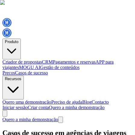
Produto
Criador de propostas
CRM
Pagamentos e reservas
APP para
viajantes
MOGU AI
Gestão de conteúdos
Preços
Casos de sucesso
Recursos
Quero uma demonstração
Preciso de ajuda
Blog
Contacto
Iniciar sessão
Criar conta
Quero a minha demonstração
Quero a minha demonstração
Casos de sucesso em agências de viagens