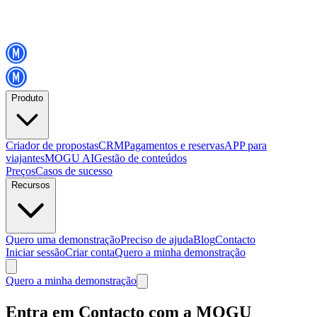
Produto
Criador de propostas
CRM
Pagamentos e reservas
APP para
viajantes
MOGU AI
Gestão de conteúdos
Preços
Casos de sucesso
Recursos
Quero uma demonstração
Preciso de ajuda
Blog
Contacto
Iniciar sessão
Criar conta
Quero a minha demonstração
Quero a minha demonstração
Entra em Contacto com a MOGU