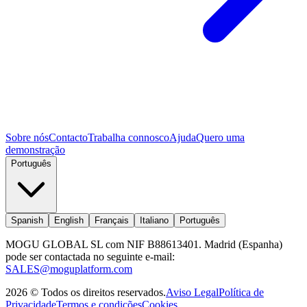
Sobre nós
Contacto
Trabalha connosco
Ajuda
Quero uma
demonstração
Português
Spanish
English
Français
Italiano
Português
MOGU GLOBAL SL com NIF B88613401. Madrid (Espanha)
pode ser contactada no seguinte e-mail:
SALES@moguplatform.com
2026
©
Todos os direitos reservados
.
Aviso Legal
Política de
Privacidade
Termos e condições
Cookies