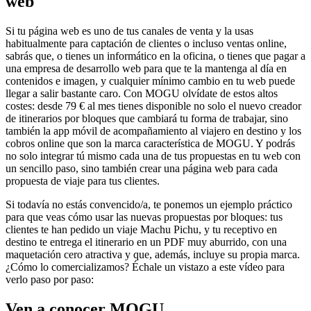
web
Si tu página web es uno de tus canales de venta y la usas
habitualmente para captación de clientes o incluso ventas online,
sabrás que, o tienes un informático en la oficina, o tienes que pagar a
una empresa de desarrollo web para que te la mantenga al día en
contenidos e imagen, y cualquier mínimo cambio en tu web puede
llegar a salir bastante caro. Con MOGU olvídate de estos altos
costes: desde 79 € al mes tienes disponible no solo el nuevo creador
de itinerarios por bloques que cambiará tu forma de trabajar, sino
también la app móvil de acompañamiento al viajero en destino y los
cobros online que son la marca característica de MOGU. Y podrás
no solo integrar tú mismo cada una de tus propuestas en tu web con
un sencillo paso, sino también crear una página web para cada
propuesta de viaje para tus clientes.
Si todavía no estás convencido/a, te ponemos un ejemplo práctico
para que veas cómo usar las nuevas propuestas por bloques: tus
clientes te han pedido un viaje Machu Pichu, y tu receptivo en
destino te entrega el itinerario en un PDF muy aburrido, con una
maquetación cero atractiva y que, además, incluye su propia marca.
¿Cómo lo comercializamos? Échale un vistazo a este vídeo para
verlo paso por paso:
Ven a conocer MOGU