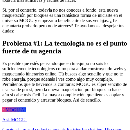
todavía más atractivas y fáciles de hacer.
Si, por el contrario, todavía no nos conoces a fondo, esta nueva
maquetación por bloques es una fantástica forma de iniciarte en el
universo MOGU y empezar a beneficiarte de sus ventajas. ¿Te
encantaría probarlo pero no te atreves? Te ayudamos a despejar tus
dudas:
Problema #1: La tecnología no es el punto
fuerte de tu agencia
Es posible que estés pensando que en tu equipo no sois lo
suficientemente tecnológicos como para andar construyendo webs y
maquetando itinerarios online. Tú buscas algo sencillo y que no te
robe energía, porque además l ves como algo muy complejo.
Permítenos que te llevemos la contraria: MOGU es súper sencillo de
usar ya de por sí, pero la nueva maquetación por bloques lo hace
aún si cabe más fácil. La mayor complicación que tiene es copiar y
pegar el contenido y arrastrar bloques. Así de sencillo.
MOGU AI
Ask MOGU.
Create, share and collect payments for trips by chatting. Discover