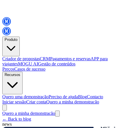
Produto
Criador de propostas
CRM
Pagamentos e reservas
APP para
viajantes
MOGU AI
Gestão de conteúdos
Preços
Casos de sucesso
Recursos
Quero uma demonstração
Preciso de ajuda
Blog
Contacto
Iniciar sessão
Criar conta
Quero a minha demonstração
Quero a minha demonstração
←
Back to blog
news