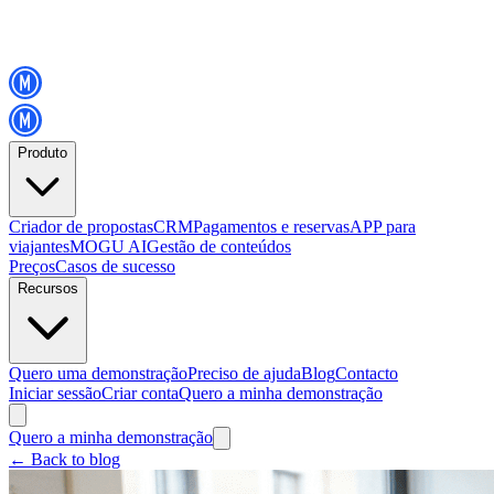
Produto
Criador de propostas
CRM
Pagamentos e reservas
APP para
viajantes
MOGU AI
Gestão de conteúdos
Preços
Casos de sucesso
Recursos
Quero uma demonstração
Preciso de ajuda
Blog
Contacto
Iniciar sessão
Criar conta
Quero a minha demonstração
Quero a minha demonstração
←
Back to blog