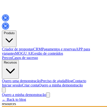
Produto
Criador de propostas
CRM
Pagamentos e reservas
APP para
viajantes
MOGU AI
Gestão de conteúdos
Preços
Casos de sucesso
Recursos
Quero uma demonstração
Preciso de ajuda
Blog
Contacto
Iniciar sessão
Criar conta
Quero a minha demonstração
Quero a minha demonstração
←
Back to blog
resources