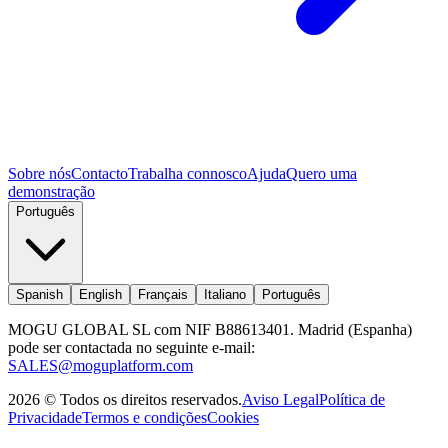
Sobre nós
Contacto
Trabalha connosco
Ajuda
Quero uma
demonstração
Português
Spanish
English
Français
Italiano
Português
MOGU GLOBAL SL com NIF B88613401. Madrid (Espanha)
pode ser contactada no seguinte e-mail:
SALES@moguplatform.com
2026
©
Todos os direitos reservados
.
Aviso Legal
Política de
Privacidade
Termos e condições
Cookies