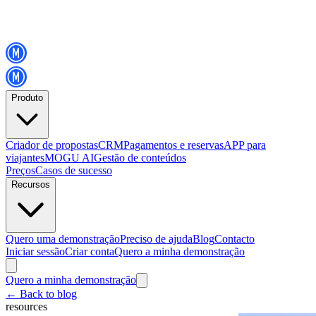
Produto
Criador de propostas
CRM
Pagamentos e reservas
APP para
viajantes
MOGU AI
Gestão de conteúdos
Preços
Casos de sucesso
Recursos
Quero uma demonstração
Preciso de ajuda
Blog
Contacto
Iniciar sessão
Criar conta
Quero a minha demonstração
Quero a minha demonstração
←
Back to blog
resources