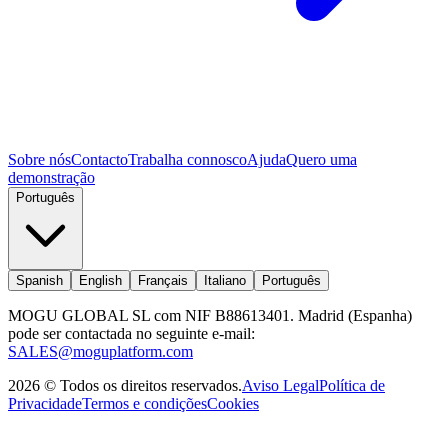
Sobre nós
Contacto
Trabalha connosco
Ajuda
Quero uma
demonstração
Português
Spanish
English
Français
Italiano
Português
MOGU GLOBAL SL com NIF B88613401. Madrid (Espanha)
pode ser contactada no seguinte e-mail:
SALES@moguplatform.com
2026
©
Todos os direitos reservados
.
Aviso Legal
Política de
Privacidade
Termos e condições
Cookies