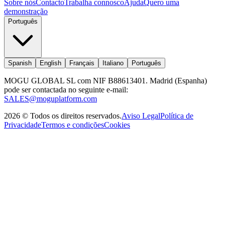
Sobre nós
Contacto
Trabalha connosco
Ajuda
Quero uma
demonstração
Português
Spanish
English
Français
Italiano
Português
MOGU GLOBAL SL com NIF B88613401. Madrid (Espanha)
pode ser contactada no seguinte e-mail:
SALES@moguplatform.com
2026
©
Todos os direitos reservados
.
Aviso Legal
Política de
Privacidade
Termos e condições
Cookies