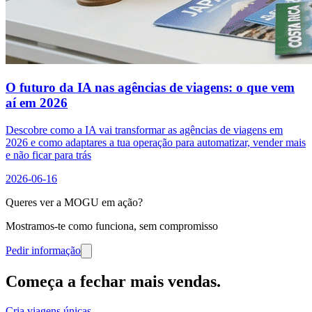
O futuro da IA nas agências de viagens: o que vem
aí em 2026
Descobre como a IA vai transformar as agências de viagens em
2026 e como adaptares a tua operação para automatizar, vender mais
e não ficar para trás
2026-06-16
Queres ver a MOGU em ação?
Mostramos-te como funciona, sem compromisso
Pedir informação
Começa a fechar mais vendas
.
Cria viagens únicas