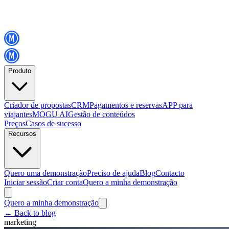
Produto
Criador de propostas
CRM
Pagamentos e reservas
APP para
viajantes
MOGU AI
Gestão de conteúdos
Preços
Casos de sucesso
Recursos
Quero uma demonstração
Preciso de ajuda
Blog
Contacto
Iniciar sessão
Criar conta
Quero a minha demonstração
Quero a minha demonstração
←
Back to blog
marketing