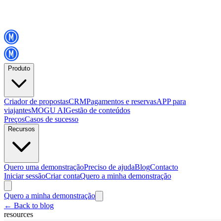
Produto
Criador de propostas
CRM
Pagamentos e reservas
APP para
viajantes
MOGU AI
Gestão de conteúdos
Preços
Casos de sucesso
Recursos
Quero uma demonstração
Preciso de ajuda
Blog
Contacto
Iniciar sessão
Criar conta
Quero a minha demonstração
Quero a minha demonstração
←
Back to blog
resources