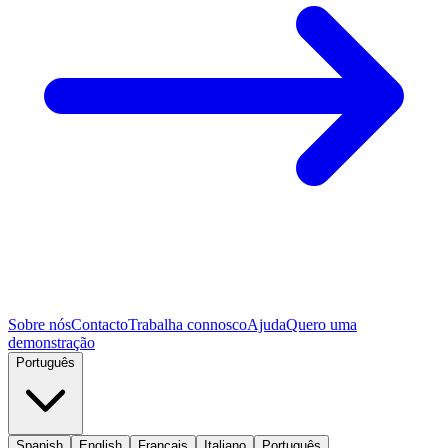
Sobre nós
Contacto
Trabalha connosco
Ajuda
Quero uma
demonstração
Português
Spanish
English
Français
Italiano
Português