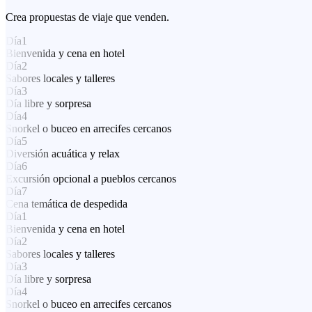
Crea propuestas de viaje que venden.
Día
1
Bienvenida y cena en hotel
Día
2
Sabores locales y talleres
Día
3
Día libre y sorpresa
Día
4
Snorkel o buceo en arrecifes cercanos
Día
5
Diversión acuática y relax
Día
6
Excursión opcional a pueblos cercanos
Día
7
Cena temática de despedida
Día
1
Bienvenida y cena en hotel
Día
2
Sabores locales y talleres
Día
3
Día libre y sorpresa
Día
4
Snorkel o buceo en arrecifes cercanos