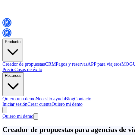
Producto
Creador de propuestas
CRM
Pagos y reservas
APP para viajeros
MOGU
Precio
Casos de éxito
Recursos
Quiero una demo
Necesito ayuda
Blog
Contacto
Iniciar sesión
Crear cuenta
Quiero mi demo
Quiero mi demo
Creador de propuestas para agencias de vi