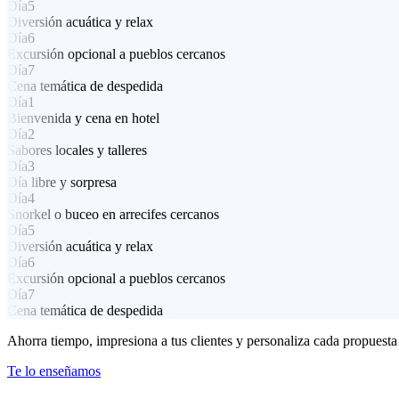
Día
5
Diversión acuática y relax
Día
6
Excursión opcional a pueblos cercanos
Día
7
Cena temática de despedida
Día
1
Bienvenida y cena en hotel
Día
2
Sabores locales y talleres
Día
3
Día libre y sorpresa
Día
4
Snorkel o buceo en arrecifes cercanos
Día
5
Diversión acuática y relax
Día
6
Excursión opcional a pueblos cercanos
Día
7
Cena temática de despedida
Ahorra tiempo, impresiona a tus clientes y personaliza cada propuesta
Te lo enseñamos