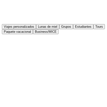
Viajes personalizados
Lunas de miel
Grupos
Estudiantes
Tours
Paquete vacacional
Business/MICE
Diseña propuestas, compártelas y cobra
sin salir de MOGU
MOGU es la herramienta que transforma horas de trabajo en
minutos.
Crea, organiza y vende viajes de forma fácil y profesional.
Si funciona para ellos, también funcionará para ti.
+50.000
+400