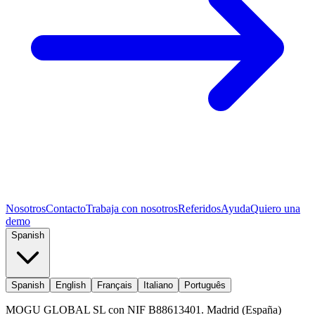
Nosotros
Contacto
Trabaja con nosotros
Referidos
Ayuda
Quiero una
demo
Spanish
Spanish
English
Français
Italiano
Português
MOGU GLOBAL SL con NIF B88613401. Madrid (España)