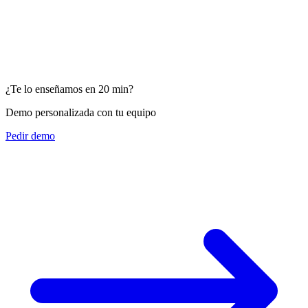
Exoticca — Spain
Laura de Esesarte
¿Te lo enseñamos en 20 min?
Directora - Viajes Intermex (México)
Demo personalizada con tu equipo
Pedir demo