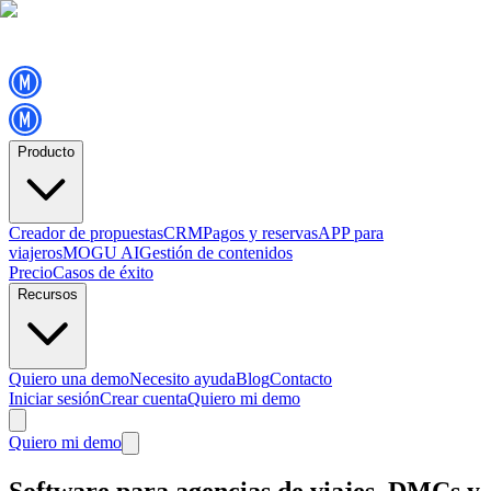
Producto
Creador de propuestas
CRM
Pagos y reservas
APP para
viajeros
MOGU AI
Gestión de contenidos
Precio
Casos de éxito
Recursos
Quiero una demo
Necesito ayuda
Blog
Contacto
Iniciar sesión
Crear cuenta
Quiero mi demo
Quiero mi demo
Software para agencias de viajes, DMCs y