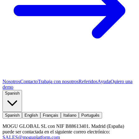
Nosotros
Contacto
Trabaja con nosotros
Referidos
Ayuda
Quiero una
demo
Spanish
Spanish
English
Français
Italiano
Português
MOGU GLOBAL SL con NIF B88613401. Madrid (España)
puede ser contactada en el siguiente correo electrónico:
SALES@moguplatform.com