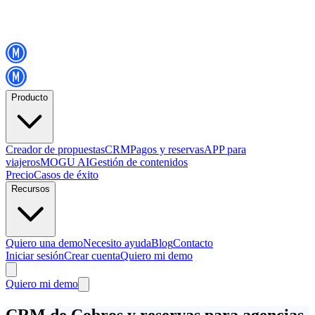
Producto
Creador de propuestas
CRM
Pagos y reservas
APP para
viajeros
MOGU AI
Gestión de contenidos
Precio
Casos de éxito
Recursos
Quiero una demo
Necesito ayuda
Blog
Contacto
Iniciar sesión
Crear cuenta
Quiero mi demo
Quiero mi demo
CRM de Cobros y reservas para agencias