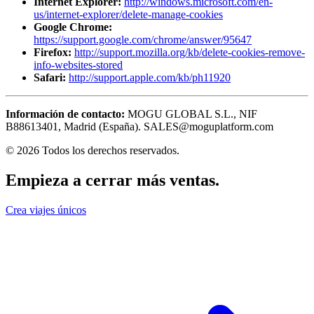
Internet Explorer:
http://windows.microsoft.com/en-
us/internet-explorer/delete-manage-cookies
Google Chrome:
https://support.google.com/chrome/answer/95647
Firefox:
http://support.mozilla.org/kb/delete-cookies-remove-
info-websites-stored
Safari:
http://support.apple.com/kb/ph11920
Información de contacto:
MOGU GLOBAL S.L., NIF
B88613401, Madrid (España). SALES@moguplatform.com
© 2026 Todos los derechos reservados.
Empieza a cerrar más ventas
.
Crea viajes únicos