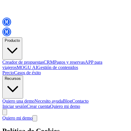
Producto
Creador de propuestas
CRM
Pagos y reservas
APP para
viajeros
MOGU AI
Gestión de contenidos
Precio
Casos de éxito
Recursos
Quiero una demo
Necesito ayuda
Blog
Contacto
Iniciar sesión
Crear cuenta
Quiero mi demo
Quiero mi demo
Política de Cookies