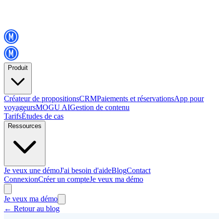
Produit
Créateur de propositions
CRM
Paiements et réservations
App pour
voyageurs
MOGU AI
Gestion de contenu
Tarifs
Études de cas
Ressources
Je veux une démo
J'ai besoin d'aide
Blog
Contact
Connexion
Créer un compte
Je veux ma démo
Je veux ma démo
←
Retour au blog