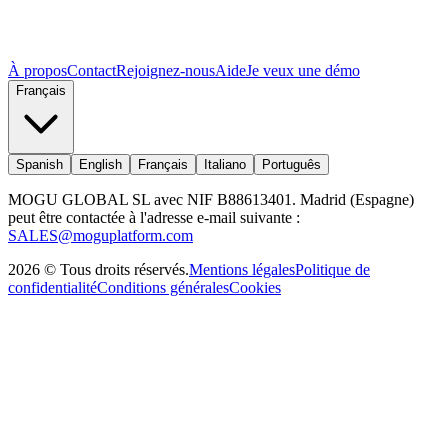
À propos
Contact
Rejoignez-nous
Aide
Je veux une démo
Français
Spanish
English
Français
Italiano
Português
MOGU GLOBAL SL avec NIF B88613401. Madrid (Espagne)
peut être contactée à l'adresse e-mail suivante :
SALES@moguplatform.com
2026
©
Tous droits réservés
.
Mentions légales
Politique de
confidentialité
Conditions générales
Cookies