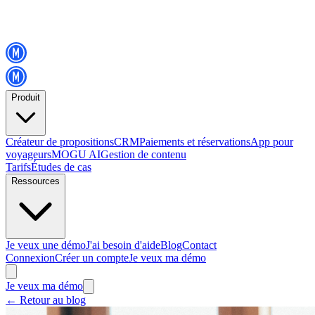
Produit
Créateur de propositions
CRM
Paiements et réservations
App pour
voyageurs
MOGU AI
Gestion de contenu
Tarifs
Études de cas
Ressources
Je veux une démo
J'ai besoin d'aide
Blog
Contact
Connexion
Créer un compte
Je veux ma démo
Je veux ma démo
←
Retour au blog