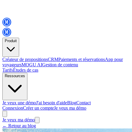
Produit
Créateur de propositions
CRM
Paiements et réservations
App pour
voyageurs
MOGU AI
Gestion de contenu
Tarifs
Études de cas
Ressources
Je veux une démo
J'ai besoin d'aide
Blog
Contact
Connexion
Créer un compte
Je veux ma démo
Je veux ma démo
←
Retour au blog