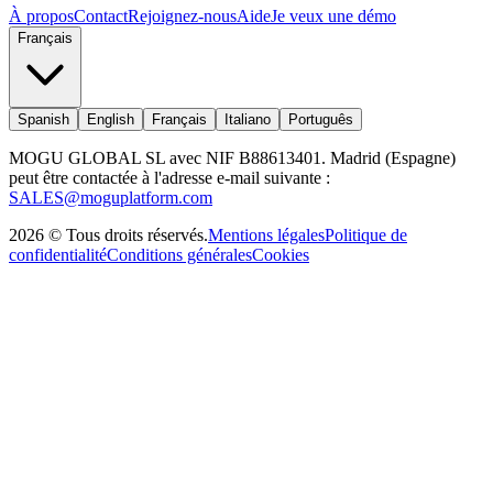
À propos
Contact
Rejoignez-nous
Aide
Je veux une démo
Français
Spanish
English
Français
Italiano
Português
MOGU GLOBAL SL avec NIF B88613401. Madrid (Espagne)
peut être contactée à l'adresse e-mail suivante :
SALES@moguplatform.com
2026
©
Tous droits réservés
.
Mentions légales
Politique de
confidentialité
Conditions générales
Cookies