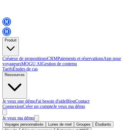
Produit
Créateur de propositions
CRM
Paiements et réservations
App pour
voyageurs
MOGU AI
Gestion de contenu
Tarifs
Études de cas
Ressources
Je veux une démo
J'ai besoin d'aide
Blog
Contact
Connexion
Créer un compte
Je veux ma démo
Je veux ma démo
Voyages personnalisés
Lunes de miel
Groupes
Étudiants