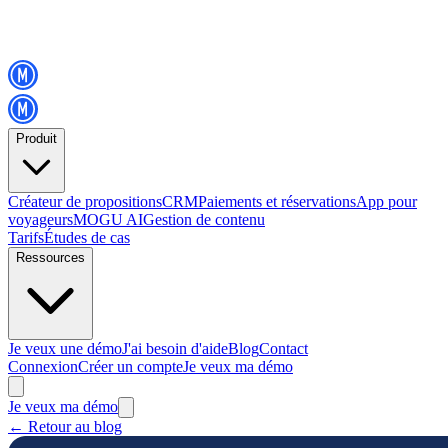
Produit
Créateur de propositions
CRM
Paiements et réservations
App pour
voyageurs
MOGU AI
Gestion de contenu
Tarifs
Études de cas
Ressources
Je veux une démo
J'ai besoin d'aide
Blog
Contact
Connexion
Créer un compte
Je veux ma démo
Je veux ma démo
←
Retour au blog