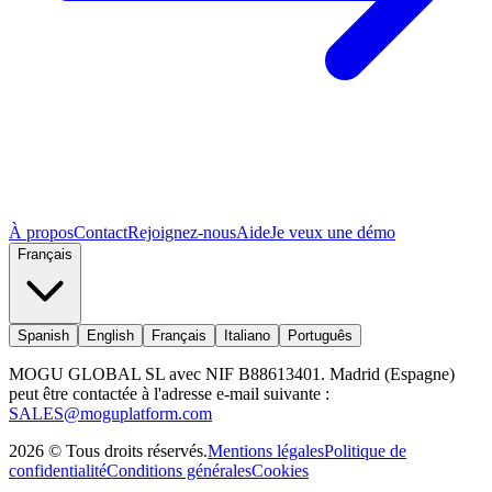
À propos
Contact
Rejoignez-nous
Aide
Je veux une démo
Français
Spanish
English
Français
Italiano
Português
MOGU GLOBAL SL avec NIF B88613401. Madrid (Espagne)
peut être contactée à l'adresse e-mail suivante :
SALES@moguplatform.com
2026
©
Tous droits réservés
.
Mentions légales
Politique de
confidentialité
Conditions générales
Cookies