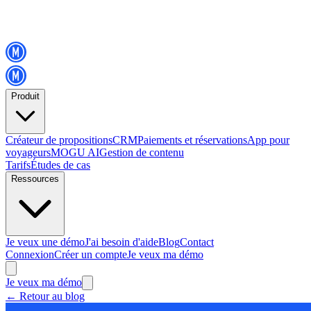
Produit
Créateur de propositions
CRM
Paiements et réservations
App pour
voyageurs
MOGU AI
Gestion de contenu
Tarifs
Études de cas
Ressources
Je veux une démo
J'ai besoin d'aide
Blog
Contact
Connexion
Créer un compte
Je veux ma démo
Je veux ma démo
←
Retour au blog