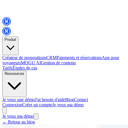
Produit
Créateur de propositions
CRM
Paiements et réservations
App pour
voyageurs
MOGU AI
Gestion de contenu
Tarifs
Études de cas
Ressources
Je veux une démo
J'ai besoin d'aide
Blog
Contact
Connexion
Créer un compte
Je veux ma démo
Je veux ma démo
←
Retour au blog