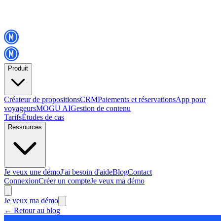
Produit
Créateur de propositions
CRM
Paiements et réservations
App pour
voyageurs
MOGU AI
Gestion de contenu
Tarifs
Études de cas
Ressources
Je veux une démo
J'ai besoin d'aide
Blog
Contact
Connexion
Créer un compte
Je veux ma démo
Je veux ma démo
←
Retour au blog