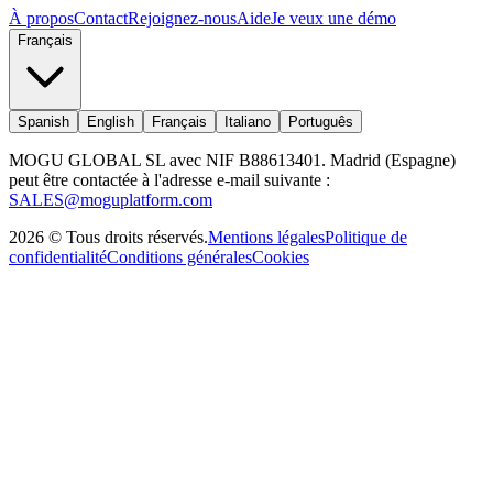
À propos
Contact
Rejoignez-nous
Aide
Je veux une démo
Français
Spanish
English
Français
Italiano
Português
MOGU GLOBAL SL avec NIF B88613401. Madrid (Espagne)
peut être contactée à l'adresse e-mail suivante :
SALES@moguplatform.com
2026
©
Tous droits réservés
.
Mentions légales
Politique de
confidentialité
Conditions générales
Cookies