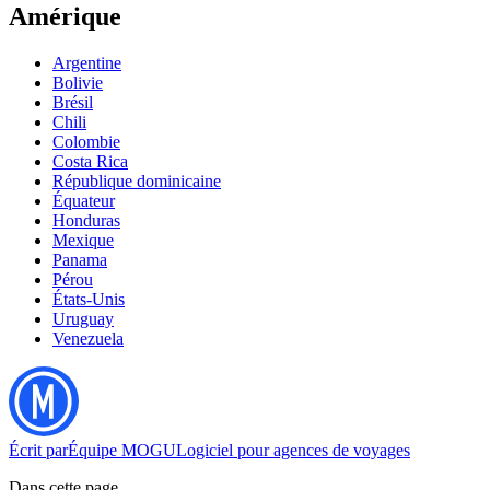
Amérique
Argentine
Bolivie
Brésil
Chili
Colombie
Costa Rica
République dominicaine
Équateur
Honduras
Mexique
Panama
Pérou
États-Unis
Uruguay
Venezuela
Écrit par
Équipe MOGU
Logiciel pour agences de voyages
Dans cette page