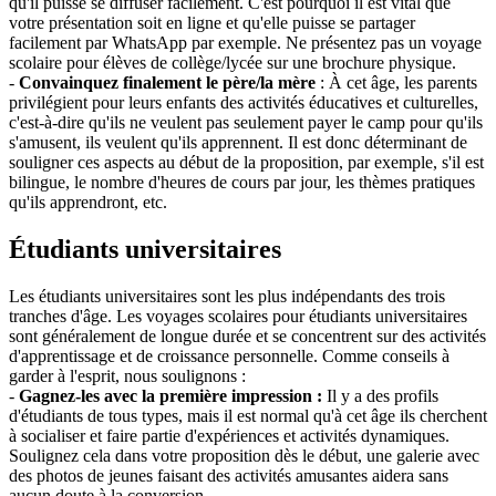
qu'il puisse se diffuser facilement. C'est pourquoi il est vital que
votre présentation soit en ligne et qu'elle puisse se partager
facilement par WhatsApp par exemple. Ne présentez pas un voyage
scolaire pour élèves de collège/lycée sur une brochure physique.
-
Convainquez finalement le père/la mère
: À cet âge, les parents
privilégient pour leurs enfants des activités éducatives et culturelles,
c'est-à-dire qu'ils ne veulent pas seulement payer le camp pour qu'ils
s'amusent, ils veulent qu'ils apprennent. Il est donc déterminant de
souligner ces aspects au début de la proposition, par exemple, s'il est
bilingue, le nombre d'heures de cours par jour, les thèmes pratiques
qu'ils apprendront, etc.
Étudiants universitaires
Les étudiants universitaires sont les plus indépendants des trois
tranches d'âge. Les voyages scolaires pour étudiants universitaires
sont généralement de longue durée et se concentrent sur des activités
d'apprentissage et de croissance personnelle. Comme conseils à
garder à l'esprit, nous soulignons :
-
Gagnez-les avec la première impression :
Il y a des profils
d'étudiants de tous types, mais il est normal qu'à cet âge ils cherchent
à socialiser et faire partie d'expériences et activités dynamiques.
Soulignez cela dans votre proposition dès le début, une galerie avec
des photos de jeunes faisant des activités amusantes aidera sans
aucun doute à la conversion.