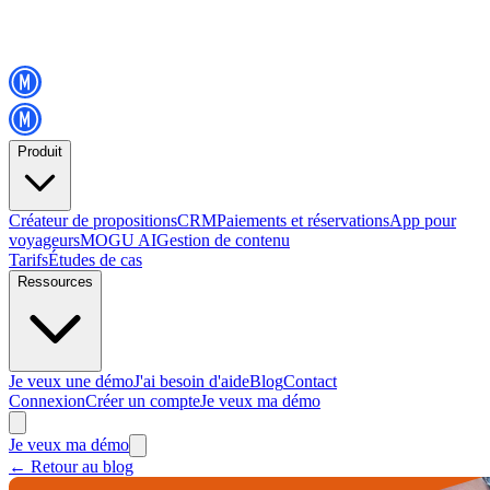
Produit
Créateur de propositions
CRM
Paiements et réservations
App pour
voyageurs
MOGU AI
Gestion de contenu
Tarifs
Études de cas
Ressources
Je veux une démo
J'ai besoin d'aide
Blog
Contact
Connexion
Créer un compte
Je veux ma démo
Je veux ma démo
←
Retour au blog