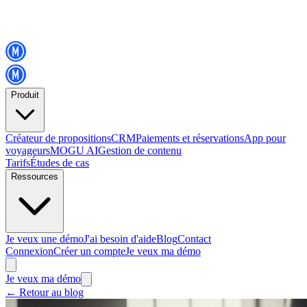
Produit
Créateur de propositions
CRM
Paiements et réservations
App pour
voyageurs
MOGU AI
Gestion de contenu
Tarifs
Études de cas
Ressources
Je veux une démo
J'ai besoin d'aide
Blog
Contact
Connexion
Créer un compte
Je veux ma démo
Je veux ma démo
←
Retour au blog