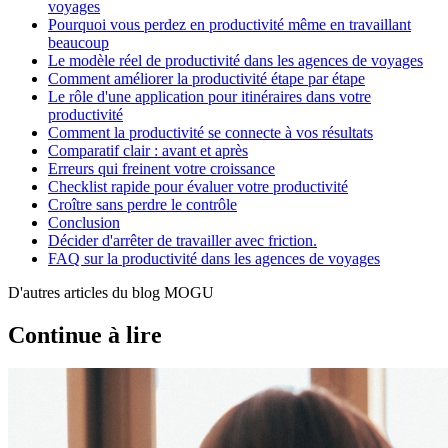
voyages
Pourquoi vous perdez en productivité même en travaillant
beaucoup
Le modèle réel de productivité dans les agences de voyages
Comment améliorer la productivité étape par étape
Le rôle d'une application pour itinéraires dans votre
productivité
Comment la productivité se connecte à vos résultats
Comparatif clair : avant et après
Erreurs qui freinent votre croissance
Checklist rapide pour évaluer votre productivité
Croître sans perdre le contrôle
Conclusion
Décider d'arrêter de travailler avec friction.
FAQ sur la productivité dans les agences de voyages
D'autres articles du blog MOGU
Continue à lire