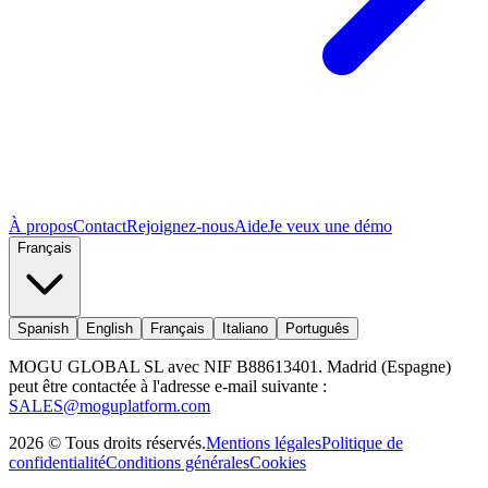
À propos
Contact
Rejoignez-nous
Aide
Je veux une démo
Français
Spanish
English
Français
Italiano
Português
MOGU GLOBAL SL avec NIF B88613401. Madrid (Espagne)
peut être contactée à l'adresse e-mail suivante :
SALES@moguplatform.com
2026
©
Tous droits réservés
.
Mentions légales
Politique de
confidentialité
Conditions générales
Cookies