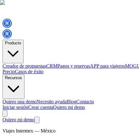
Producto
Creador de propuestas
CRM
Pagos y reservas
APP para viajeros
MOGU
Precio
Casos de éxito
Recursos
Quiero una demo
Necesito ayuda
Blog
Contacto
Iniciar sesión
Crear cuenta
Quiero mi demo
Quiero mi demo
Viajes Intermex — México