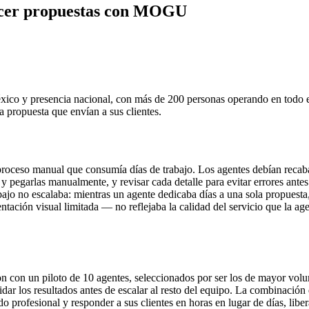
hacer propuestas con MOGU
xico y presencia nacional, con más de 200 personas operando en todo e
 propuesta que envían a sus clientes.
ceso manual que consumía días de trabajo. Los agentes debían recabar 
 y pegarlas manualmente, y revisar cada detalle para evitar errores ant
rabajo no escalaba: mientras un agente dedicaba días a una sola propuest
tación visual limitada — no reflejaba la calidad del servicio que la age
con un piloto de 10 agentes, seleccionados por ser los de mayor volum
dar los resultados antes de escalar al resto del equipo. La combinación
o profesional y responder a sus clientes en horas en lugar de días, lib