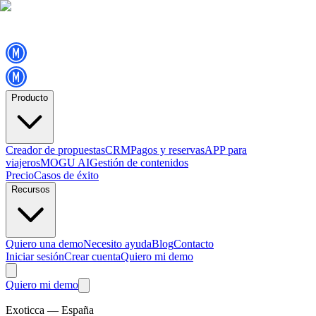
Producto
Creador de propuestas
CRM
Pagos y reservas
APP para
viajeros
MOGU AI
Gestión de contenidos
Precio
Casos de éxito
Recursos
Quiero una demo
Necesito ayuda
Blog
Contacto
Iniciar sesión
Crear cuenta
Quiero mi demo
Quiero mi demo
Exoticca — España