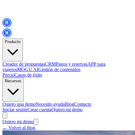
Producto
Creador de propuestas
CRM
Pagos y reservas
APP para
viajeros
MOGU AI
Gestión de contenidos
Precio
Casos de éxito
Recursos
Quiero una demo
Necesito ayuda
Blog
Contacto
Iniciar sesión
Crear cuenta
Quiero mi demo
Quiero mi demo
←
Volver al blog