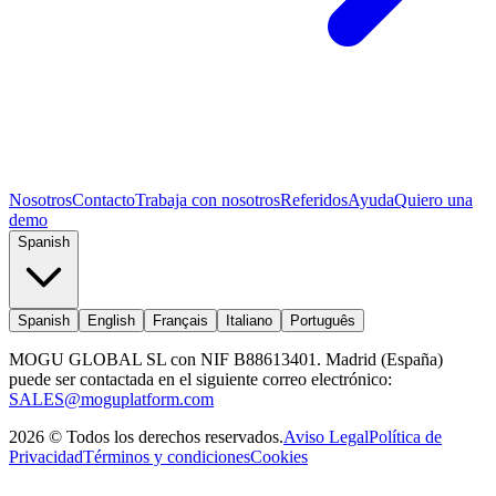
Nosotros
Contacto
Trabaja con nosotros
Referidos
Ayuda
Quiero una
demo
Spanish
Spanish
English
Français
Italiano
Português
MOGU GLOBAL SL con NIF B88613401. Madrid (España)
puede ser contactada en el siguiente correo electrónico:
SALES@moguplatform.com
2026
©
Todos los derechos reservados
.
Aviso Legal
Política de
Privacidad
Términos y condiciones
Cookies