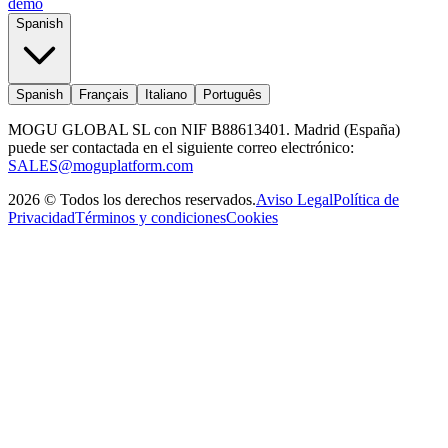
demo
Spanish
Spanish
Français
Italiano
Português
MOGU GLOBAL SL con NIF B88613401. Madrid (España)
puede ser contactada en el siguiente correo electrónico:
SALES@moguplatform.com
2026
©
Todos los derechos reservados
.
Aviso Legal
Política de
Privacidad
Términos y condiciones
Cookies