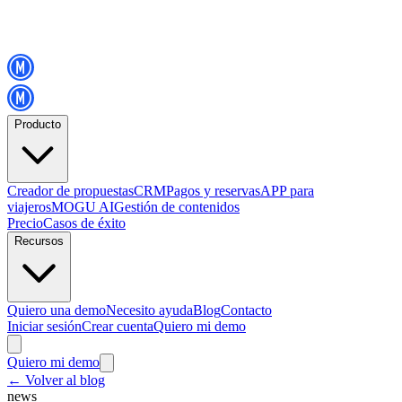
Producto
Creador de propuestas
CRM
Pagos y reservas
APP para
viajeros
MOGU AI
Gestión de contenidos
Precio
Casos de éxito
Recursos
Quiero una demo
Necesito ayuda
Blog
Contacto
Iniciar sesión
Crear cuenta
Quiero mi demo
Quiero mi demo
←
Volver al blog
news