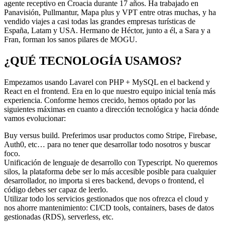
agente receptivo en Croacia durante 17 años. Ha trabajado en
Panavisión, Pullmantur, Mapa plus y VPT entre otras muchas, y ha
vendido viajes a casi todas las grandes empresas turísticas de
España, Latam y USA. Hermano de Héctor, junto a él, a Sara y a
Fran, forman los sanos pilares de MOGU.
¿QUÉ TECNOLOGÍA USAMOS?
Empezamos usando Lavarel con PHP + MySQL en el backend y
React en el frontend. Era en lo que nuestro equipo inicial tenía más
experiencia. Conforme hemos crecido, hemos optado por las
siguientes máximas en cuanto a dirección tecnológica y hacia dónde
vamos evolucionar:
Buy versus build. Preferimos usar productos como Stripe, Firebase,
Auth0, etc… para no tener que desarrollar todo nosotros y buscar
foco.
Unificación de lenguaje de desarrollo con Typescript. No queremos
silos, la plataforma debe ser lo más accesible posible para cualquier
desarrollador, no importa si eres backend, devops o frontend, el
código debes ser capaz de leerlo.
Utilizar todo los servicios gestionados que nos ofrezca el cloud y
nos ahorre mantenimiento: CI/CD tools, containers, bases de datos
gestionadas (RDS), serverless, etc.