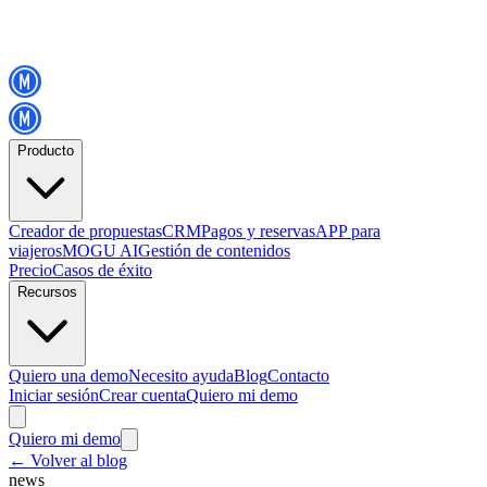
Producto
Creador de propuestas
CRM
Pagos y reservas
APP para
viajeros
MOGU AI
Gestión de contenidos
Precio
Casos de éxito
Recursos
Quiero una demo
Necesito ayuda
Blog
Contacto
Iniciar sesión
Crear cuenta
Quiero mi demo
Quiero mi demo
←
Volver al blog
news