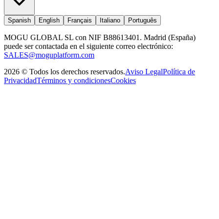
Spanish
English
Français
Italiano
Português
MOGU GLOBAL SL con NIF B88613401. Madrid (España)
puede ser contactada en el siguiente correo electrónico:
SALES@moguplatform.com
2026
©
Todos los derechos reservados
.
Aviso Legal
Política de
Privacidad
Términos y condiciones
Cookies