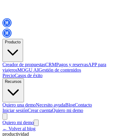
Producto
Creador de propuestas
CRM
Pagos y reservas
APP para
viajeros
MOGU AI
Gestión de contenidos
Precio
Casos de éxito
Recursos
Quiero una demo
Necesito ayuda
Blog
Contacto
Iniciar sesión
Crear cuenta
Quiero mi demo
Quiero mi demo
←
Volver al blog
productividad