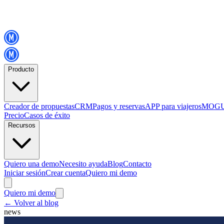
Producto
Creador de propuestas
CRM
Pagos y reservas
APP para viajeros
MOGU
Precio
Casos de éxito
Recursos
Quiero una demo
Necesito ayuda
Blog
Contacto
Iniciar sesión
Crear cuenta
Quiero mi demo
Quiero mi demo
←
Volver al blog
news