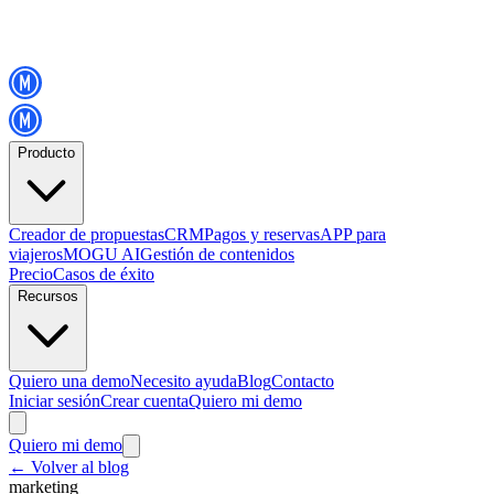
Producto
Creador de propuestas
CRM
Pagos y reservas
APP para
viajeros
MOGU AI
Gestión de contenidos
Precio
Casos de éxito
Recursos
Quiero una demo
Necesito ayuda
Blog
Contacto
Iniciar sesión
Crear cuenta
Quiero mi demo
Quiero mi demo
←
Volver al blog
marketing