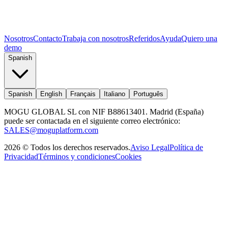
Nosotros
Contacto
Trabaja con nosotros
Referidos
Ayuda
Quiero una
demo
Spanish
Spanish
English
Français
Italiano
Português
MOGU GLOBAL SL con NIF B88613401. Madrid (España)
puede ser contactada en el siguiente correo electrónico:
SALES@moguplatform.com
2026
©
Todos los derechos reservados
.
Aviso Legal
Política de
Privacidad
Términos y condiciones
Cookies