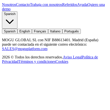
Nosotros
Contacto
Trabaja con nosotros
Referidos
Ayuda
Quiero una
demo
Spanish
Spanish
English
Français
Italiano
Português
MOGU GLOBAL SL con NIF B88613401. Madrid (España)
puede ser contactada en el siguiente correo electrónico:
SALES@moguplatform.com
2026
©
Todos los derechos reservados
.
Aviso Legal
Política de
Privacidad
Términos y condiciones
Cookies