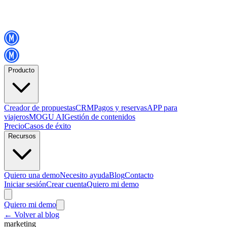
Producto
Creador de propuestas
CRM
Pagos y reservas
APP para
viajeros
MOGU AI
Gestión de contenidos
Precio
Casos de éxito
Recursos
Quiero una demo
Necesito ayuda
Blog
Contacto
Iniciar sesión
Crear cuenta
Quiero mi demo
Quiero mi demo
←
Volver al blog
marketing