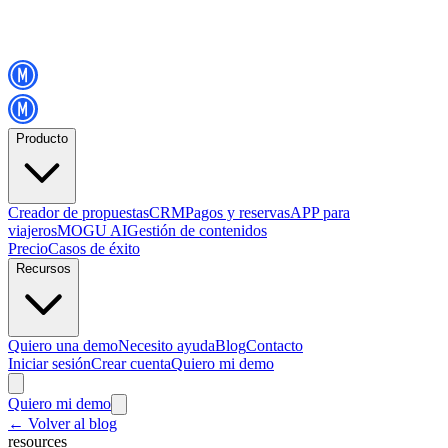
Producto
Creador de propuestas
CRM
Pagos y reservas
APP para
viajeros
MOGU AI
Gestión de contenidos
Precio
Casos de éxito
Recursos
Quiero una demo
Necesito ayuda
Blog
Contacto
Iniciar sesión
Crear cuenta
Quiero mi demo
Quiero mi demo
←
Volver al blog
resources