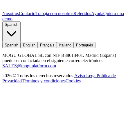
Nosotros
Contacto
Trabaja con nosotros
Referidos
Ayuda
Quiero una
demo
Spanish
Spanish
English
Français
Italiano
Português
MOGU GLOBAL SL con NIF B88613401. Madrid (España)
puede ser contactada en el siguiente correo electrónico:
SALES@moguplatform.com
2026
©
Todos los derechos reservados
.
Aviso Legal
Política de
Privacidad
Términos y condiciones
Cookies