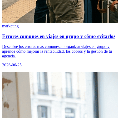
marketing
Errores comunes en viajes en grupo y cómo evitarlos
Descubre los errores más comunes al organizar viajes en grupo y
aprende cómo mejorar la rentabilidad, los cobros y la gestión de tu
agencia.
2026-06-25