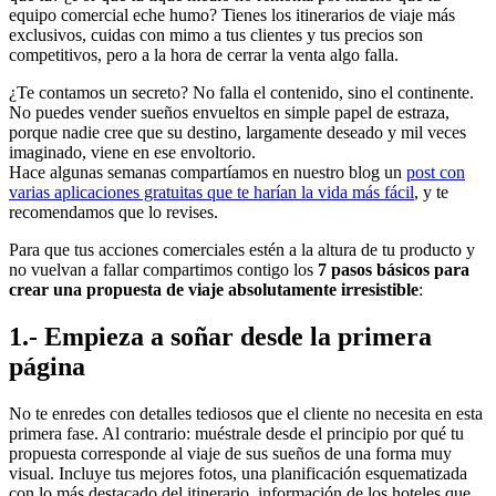
equipo comercial eche humo? Tienes los itinerarios de viaje más
exclusivos, cuidas con mimo a tus clientes y tus precios son
competitivos, pero a la hora de cerrar la venta algo falla.
¿Te contamos un secreto? No falla el contenido, sino el continente.
No puedes vender sueños envueltos en simple papel de estraza,
porque nadie cree que su destino, largamente deseado y mil veces
imaginado, viene en ese envoltorio.
Hace algunas semanas compartíamos en nuestro blog un
post con
varias aplicaciones gratuitas que te harían la vida más fácil
, y te
recomendamos que lo revises.
Para que tus acciones comerciales estén a la altura de tu producto y
no vuelvan a fallar compartimos contigo los
7 pasos básicos para
crear una propuesta de viaje absolutamente irresistible
:
1.- Empieza a soñar desde la primera
página
No te enredes con detalles tediosos que el cliente no necesita en esta
primera fase. Al contrario: muéstrale desde el principio por qué tu
propuesta corresponde al viaje de sus sueños de una forma muy
visual. Incluye tus mejores fotos, una planificación esquematizada
con lo más destacado del itinerario, información de los hoteles que