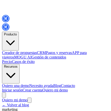
Producto
Creador de propuestas
CRM
Pagos y reservas
APP para
viajeros
MOGU AI
Gestión de contenidos
Precio
Casos de éxito
Recursos
Quiero una demo
Necesito ayuda
Blog
Contacto
Iniciar sesión
Crear cuenta
Quiero mi demo
Quiero mi demo
←
Volver al blog
marketing