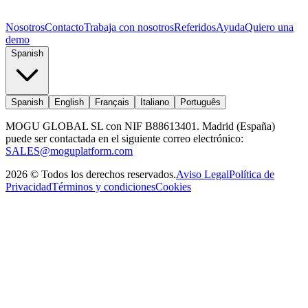
Nosotros
Contacto
Trabaja con nosotros
Referidos
Ayuda
Quiero una
demo
Spanish
Spanish
English
Français
Italiano
Português
MOGU GLOBAL SL con NIF B88613401. Madrid (España)
puede ser contactada en el siguiente correo electrónico:
SALES@moguplatform.com
2026
©
Todos los derechos reservados
.
Aviso Legal
Política de
Privacidad
Términos y condiciones
Cookies