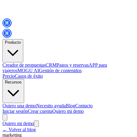
Producto
Creador de propuestas
CRM
Pagos y reservas
APP para
viajeros
MOGU AI
Gestión de contenidos
Precio
Casos de éxito
Recursos
Quiero una demo
Necesito ayuda
Blog
Contacto
Iniciar sesión
Crear cuenta
Quiero mi demo
Quiero mi demo
←
Volver al blog
marketing