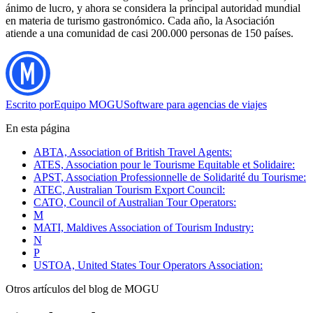
ánimo de lucro, y ahora se considera la principal autoridad mundial
en materia de turismo gastronómico. Cada año, la Asociación
atiende a una comunidad de casi 200.000 personas de 150 países.
Escrito por
Equipo MOGU
Software para agencias de viajes
En esta página
ABTA, Association of British Travel Agents:
ATES, Association pour le Tourisme Equitable et Solidaire:
APST, Association Professionnelle de Solidarité du Tourisme:
ATEC, Australian Tourism Export Council:
CATO, Council of Australian Tour Operators:
M
MATI, Maldives Association of Tourism Industry:
N
P
USTOA, United States Tour Operators Association:
Otros artículos del blog de MOGU