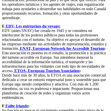
los operadores turísticos y los agentes de viajes, esta organización
trabaja para ayudarles a desarrollar sus habilidades en todo Canadá
proporcionando recursos, formación y otras oportunidades de
aprendizaje.
E
EDV, Les entreprises du voyage:
EDV (antes SNAV) fue creada en 1945 y se considera un
interlocutor de los poderes públicos para todas las profesiones
relacionadas con el turismo. Su objetivo es apoyar el desarrollo de
las empresas mediante sus actividades de representación, estudios y
formación.
ENAT, European Network for Accessible Tourism
:
Esta asociación es pionera en el estudio, la promoción y la práctica
del turismo accesible en Europa. Sus miembros mejoran la
accesibilidad de la información turística, el transporte y las
infraestructuras para los visitantes con todo tipo de necesidades de
acceso.
ETOA, European Tourism Association
:
Desde hace más de 30 años, la ETOA es una asociación comercial
dedicada a crear un entorno empresarial justo y sostenible para que
Europa siga siendo competitiva y atractiva. Con más de 1.200
miembros, su voz es poderosa e impactante. Proporcionan una
plataforma de creación de redes y organizan varios actos
emblemáticos.
F
Fáilte Irlande
:
Su función es apoyar el crecimiento sostenible a largo plazo de la