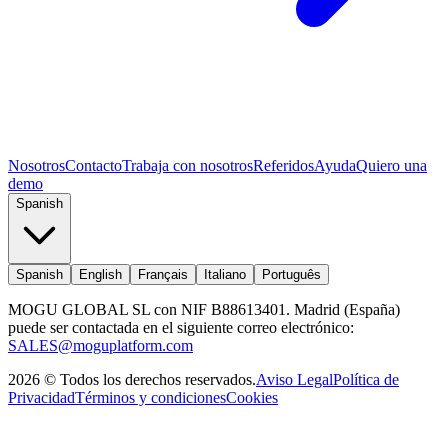
Nosotros
Contacto
Trabaja con nosotros
Referidos
Ayuda
Quiero una
demo
Spanish
Spanish
English
Français
Italiano
Português
MOGU GLOBAL SL con NIF B88613401. Madrid (España)
puede ser contactada en el siguiente correo electrónico:
SALES@moguplatform.com
2026
©
Todos los derechos reservados
.
Aviso Legal
Política de
Privacidad
Términos y condiciones
Cookies