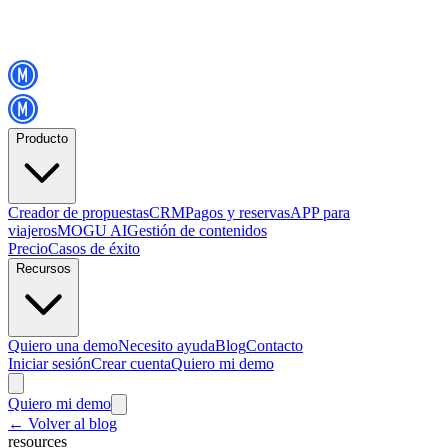
Producto
Creador de propuestas
CRM
Pagos y reservas
APP para
viajeros
MOGU AI
Gestión de contenidos
Precio
Casos de éxito
Recursos
Quiero una demo
Necesito ayuda
Blog
Contacto
Iniciar sesión
Crear cuenta
Quiero mi demo
Quiero mi demo
←
Volver al blog
resources