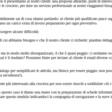
me li presentiamo ai nostri clienti: una proposta attraente, punti di inte
e crociere, per dare un servizio preferenziale ai nostri viaggiatori biso
bilmente sai di cosa stiamo parlando: al cliente più qualificato piace sape
ano un carico extra di lavoro preparatorio per ogni preventivo.
orgere alcune difficoltà:
di cui abbiamo bisogno e che il nostro cliente ci richiede: piantine dettagl
 in modo molto disorganizzato, il che è quasi peggio: ci sentiamo sopraff
al è il risultato? Possiamo finire per inviare al cliente 6 email diverse
atalogo per semplificare le attività, ma finisce per essere peggio: non p
a un'odissea!).
e più interessato alla crociera per non essere riusciti a soddisfare ciò
in questo caso ti diamo una mano con la preparazione di schede informativ
lare questo modulo indicandoci la compagnia di navigazione e la nave in