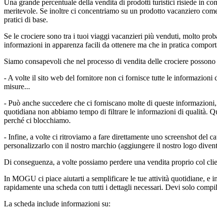
Una grande percentuale della vendita di prodotti turistici risiede in co
meritevole. Se inoltre ci concentriamo su un prodotto vacanziero come l
pratici di base.
Se le crociere sono tra i tuoi viaggi vacanzieri più venduti, molto proba
informazioni in apparenza facili da ottenere ma che in pratica comport
Siamo consapevoli che nel processo di vendita delle crociere possono s
- A volte il sito web del fornitore non ci fornisce tutte le informazioni 
misure...
- Può anche succedere che ci forniscano molte di queste informazioni, ma
quotidiana non abbiamo tempo di filtrare le informazioni di qualità. Qu
perché ci blocchiamo.
- Infine, a volte ci ritroviamo a fare direttamente uno screenshot del c
personalizzarlo con il nostro marchio (aggiungere il nostro logo divent
Di conseguenza, a volte possiamo perdere una vendita proprio col client
In MOGU ci piace aiutarti a semplificare le tue attività quotidiane, e 
rapidamente una scheda con tutti i dettagli necessari. Devi solo compi
La scheda include informazioni su: