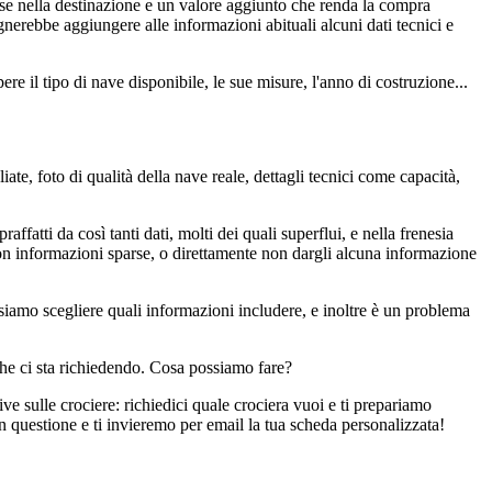
resse nella destinazione e un valore aggiunto che renda la compra
gnerebbe aggiungere alle informazioni abituali alcuni dati tecnici e
re il tipo di nave disponibile, le sue misure, l'anno di costruzione...
iate, foto di qualità della nave reale, dettagli tecnici come capacità,
atti da così tanti dati, molti dei quali superflui, e nella frenesia
 con informazioni sparse, o direttamente non dargli alcuna informazione
ossiamo scegliere quali informazioni includere, e inoltre è un problema
 che ci sta richiedendo. Cosa possiamo fare?
e sulle crociere: richiedici quale crociera vuoi e ti prepariamo
 questione e ti invieremo per email la tua scheda personalizzata!