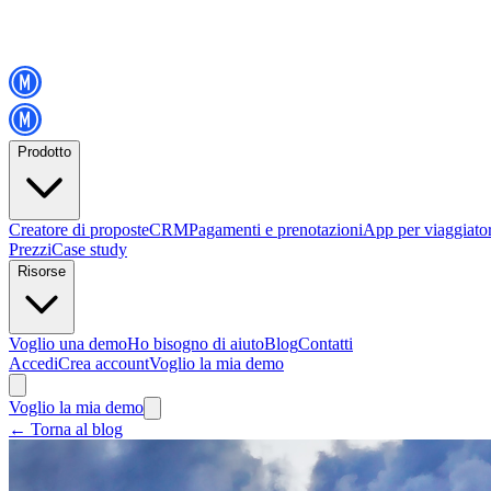
Prodotto
Creatore di proposte
CRM
Pagamenti e prenotazioni
App per viaggiator
Prezzi
Case study
Risorse
Voglio una demo
Ho bisogno di aiuto
Blog
Contatti
Accedi
Crea account
Voglio la mia demo
Voglio la mia demo
←
Torna al blog