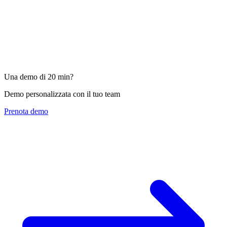
Ligia Martinez
Exoticca — Spagna
Laura de Esesarte
Una demo di 20 min?
Direttrice - Viajes Intermex (Messico)
Demo personalizzata con il tuo team
Prenota demo