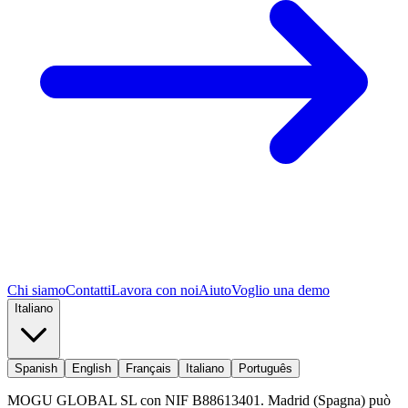
Chi siamo
Contatti
Lavora con noi
Aiuto
Voglio una demo
Italiano
Spanish
English
Français
Italiano
Português
MOGU GLOBAL SL con NIF B88613401. Madrid (Spagna) può