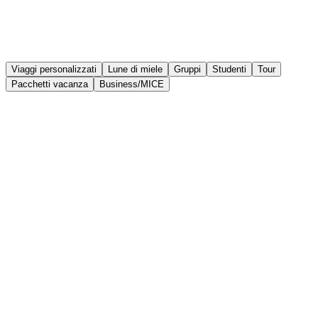
Viaggi personalizzati
Lune di miele
Gruppi
Studenti
Tour
Pacchetti vacanza
Business/MICE
Progetta proposte, condividile e incassa
senza uscire da MOGU
MOGU è lo strumento che trasforma ore di lavoro in pochi minuti.
Crea, organizza e vendi viaggi in modo facile e professionale.
Se funziona per loro, funzionerà anche per te.
+50.000
+400
-48%