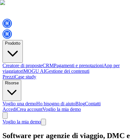
Prodotto
Creatore di proposte
CRM
Pagamenti e prenotazioni
App per
viaggiatori
MOGU AI
Gestione dei contenuti
Prezzi
Case study
Risorse
Voglio una demo
Ho bisogno di aiuto
Blog
Contatti
Accedi
Crea account
Voglio la mia demo
Voglio la mia demo
Software per agenzie di viaggio, DMC e