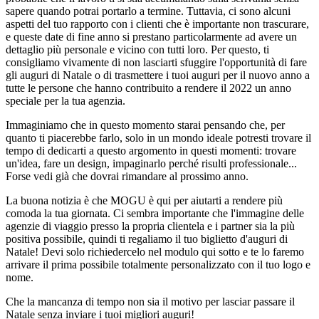
sapere quando potrai portarlo a termine. Tuttavia, ci sono alcuni
aspetti del tuo rapporto con i clienti che è importante non trascurare,
e queste date di fine anno si prestano particolarmente ad avere un
dettaglio più personale e vicino con tutti loro. Per questo, ti
consigliamo vivamente di non lasciarti sfuggire l'opportunità di fare
gli auguri di Natale o di trasmettere i tuoi auguri per il nuovo anno a
tutte le persone che hanno contribuito a rendere il 2022 un anno
speciale per la tua agenzia.
Immaginiamo che in questo momento starai pensando che, per
quanto ti piacerebbe farlo, solo in un mondo ideale potresti trovare il
tempo di dedicarti a questo argomento in questi momenti: trovare
un'idea, fare un design, impaginarlo perché risulti professionale...
Forse vedi già che dovrai rimandare al prossimo anno.
La buona notizia è che MOGU è qui per aiutarti a rendere più
comoda la tua giornata. Ci sembra importante che l'immagine delle
agenzie di viaggio presso la propria clientela e i partner sia la più
positiva possibile, quindi ti regaliamo il tuo biglietto d'auguri di
Natale! Devi solo richiedercelo nel modulo qui sotto e te lo faremo
arrivare il prima possibile totalmente personalizzato con il tuo logo e
nome.
Che la mancanza di tempo non sia il motivo per lasciar passare il
Natale senza inviare i tuoi migliori auguri!