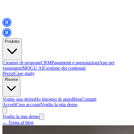
Prodotto
Creatore di proposte
CRM
Pagamenti e prenotazioni
App per
viaggiatori
MOGU AI
Gestione dei contenuti
Prezzi
Case study
Risorse
Voglio una demo
Ho bisogno di aiuto
Blog
Contatti
Accedi
Crea account
Voglio la mia demo
Voglio la mia demo
←
Torna al blog