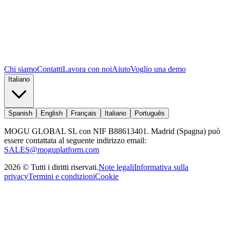
Chi siamo
Contatti
Lavora con noi
Aiuto
Voglio una demo
Italiano
Spanish
English
Français
Italiano
Português
MOGU GLOBAL SL con NIF B88613401. Madrid (Spagna) può
essere contattata al seguente indirizzo email:
SALES@moguplatform.com
2026
©
Tutti i diritti riservati
.
Note legali
Informativa sulla
privacy
Termini e condizioni
Cookie