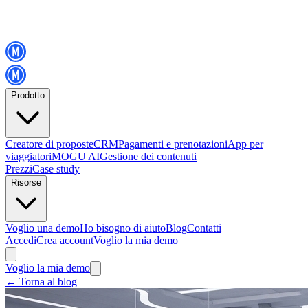
Prodotto
Creatore di proposte
CRM
Pagamenti e prenotazioni
App per
viaggiatori
MOGU AI
Gestione dei contenuti
Prezzi
Case study
Risorse
Voglio una demo
Ho bisogno di aiuto
Blog
Contatti
Accedi
Crea account
Voglio la mia demo
Voglio la mia demo
←
Torna al blog