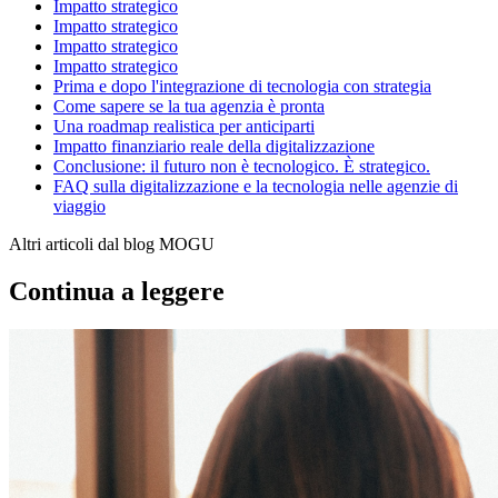
Impatto strategico
Impatto strategico
Impatto strategico
Impatto strategico
Prima e dopo l'integrazione di tecnologia con strategia
Come sapere se la tua agenzia è pronta
Una roadmap realistica per anticiparti
Impatto finanziario reale della digitalizzazione
Conclusione: il futuro non è tecnologico. È strategico.
FAQ sulla digitalizzazione e la tecnologia nelle agenzie di
viaggio
Altri articoli dal blog MOGU
Continua a leggere