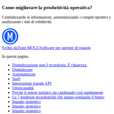
Come migliorare la produttività operativa?
Centralizzando le informazioni, automatizzando i compiti ripetitivi e
analizzando i dati di redditività.
Scritto da
Team MOGU
Software per agenzie di viaggio
In questa pagina
Digitalizzazione non è tecnologia. È chiarezza.
Digitalizzare
Automatizzare
SaaS
Integrazione tramite API
Omnicanalità
Perché il settore turistico sta cambiando così rapidamente
Le 7 tendenze tecnologiche che stanno segnando il futuro
Impatto strategico
Impatto strategico
Impatto strategico