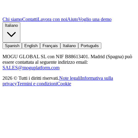
Chi siamo
Contatti
Lavora con noi
Aiuto
Voglio una demo
Italiano
Spanish
English
Français
Italiano
Português
MOGU GLOBAL SL con NIF B88613401. Madrid (Spagna) può
essere contattata al seguente indirizzo email:
SALES@moguplatform.com
2026
©
Tutti i diritti riservati
.
Note legali
Informativa sulla
privacy
Termini e condizioni
Cookie