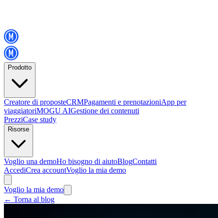
Prodotto
Creatore di proposte
CRM
Pagamenti e prenotazioni
App per
viaggiatori
MOGU AI
Gestione dei contenuti
Prezzi
Case study
Risorse
Voglio una demo
Ho bisogno di aiuto
Blog
Contatti
Accedi
Crea account
Voglio la mia demo
Voglio la mia demo
←
Torna al blog