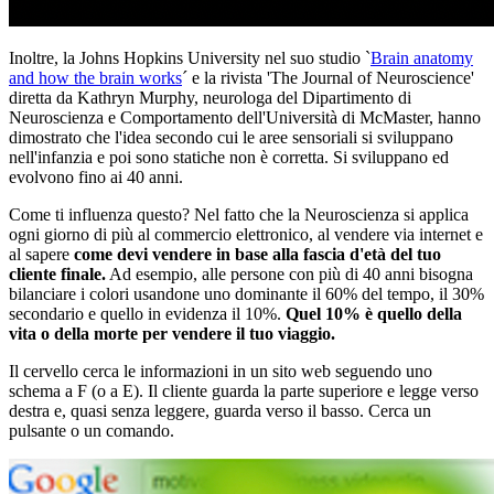
Inoltre, la Johns Hopkins University nel suo studio `
Brain anatomy
and how the brain works
´ e la rivista 'The Journal of Neuroscience'
diretta da Kathryn Murphy, neurologa del Dipartimento di
Neuroscienza e Comportamento dell'Università di McMaster, hanno
dimostrato che l'idea secondo cui le aree sensoriali si sviluppano
nell'infanzia e poi sono statiche non è corretta. Si sviluppano ed
evolvono fino ai 40 anni.
Come ti influenza questo? Nel fatto che la Neuroscienza si applica
ogni giorno di più al commercio elettronico, al vendere via internet e
al sapere
come devi vendere in base alla fascia d'età del tuo
cliente finale.
Ad esempio, alle persone con più di 40 anni bisogna
bilanciare i colori usandone uno dominante il 60% del tempo, il 30%
secondario e quello in evidenza il 10%.
Quel 10% è quello della
vita o della morte per vendere il tuo viaggio.
Il cervello cerca le informazioni in un sito web seguendo uno
schema a F (o a E). Il cliente guarda la parte superiore e legge verso
destra e, quasi senza leggere, guarda verso il basso. Cerca un
pulsante o un comando.