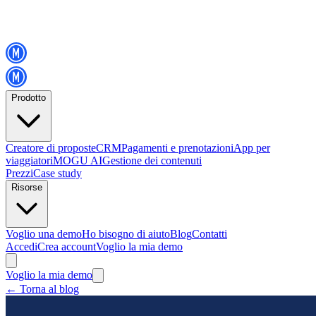
Prodotto
Creatore di proposte
CRM
Pagamenti e prenotazioni
App per
viaggiatori
MOGU AI
Gestione dei contenuti
Prezzi
Case study
Risorse
Voglio una demo
Ho bisogno di aiuto
Blog
Contatti
Accedi
Crea account
Voglio la mia demo
Voglio la mia demo
←
Torna al blog