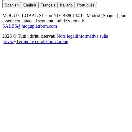
Spanish
English
Français
Italiano
Português
MOGU GLOBAL SL con NIF B88613401. Madrid (Spagna) può
essere contattata al seguente indirizzo email:
SALES@moguplatform.com
2026
©
Tutti i diritti riservati
.
Note legali
Informativa sulla
privacy
Termini e condizioni
Cookie