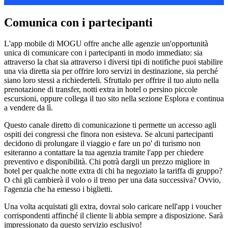
Comunica con i partecipanti
L'app mobile di MOGU offre anche alle agenzie un'opportunità
unica di comunicare con i partecipanti in modo immediato: sia
attraverso la chat sia attraverso i diversi tipi di notifiche puoi stabilire
una via diretta sia per offrire loro servizi in destinazione, sia perché
siano loro stessi a richiederteli. Sfruttalo per offrire il tuo aiuto nella
prenotazione di transfer, notti extra in hotel o persino piccole
escursioni, oppure collega il tuo sito nella sezione Esplora e continua
a vendere da lì.
Questo canale diretto di comunicazione ti permette un accesso agli
ospiti dei congressi che finora non esisteva. Se alcuni partecipanti
decidono di prolungare il viaggio e fare un po' di turismo non
esiteranno a contattare la tua agenzia tramite l'app per chiedere
preventivo e disponibilità. Chi potrà dargli un prezzo migliore in
hotel per qualche notte extra di chi ha negoziato la tariffa di gruppo?
O chi gli cambierà il volo o il treno per una data successiva? Ovvio,
l'agenzia che ha emesso i biglietti.
Una volta acquistati gli extra, dovrai solo caricare nell'app i voucher
corrispondenti affinché il cliente li abbia sempre a disposizione. Sarà
impressionato da questo servizio esclusivo!