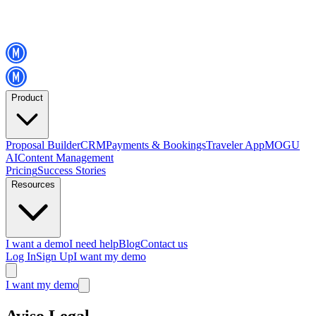
Product
Proposal Builder
CRM
Payments & Bookings
Traveler App
MOGU
AI
Content Management
Pricing
Success Stories
Resources
I want a demo
I need help
Blog
Contact us
Log In
Sign Up
I want my demo
I want my demo
Aviso Legal